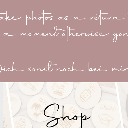
take photos as a return t
 a moment otherwise go
ch sonst noch bei mir 
Shop