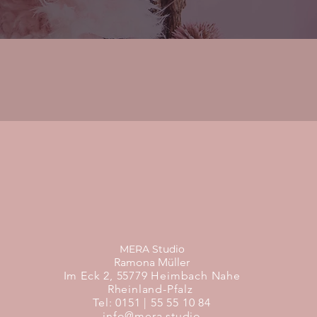
MERA Studio
Ramona Müller
Im Eck 2,
55779 Heimbach Nahe
Rheinland-Pfalz
Tel: 0151 | 55 55 10 84
info@mera.studio