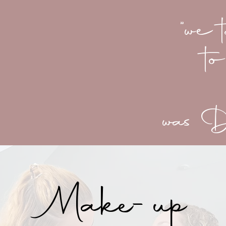
"we 
to
was Di
Make-up