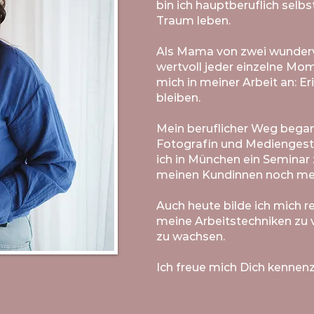
bin ich hauptberuflich selb
Traum leben.
Als Mama von zwei wundervo
wertvoll jeder einzelne Mom
mich in meiner Arbeit an: Er
bleiben.
Mein beruflicher Weg began
Fotografin und Mediengesta
ich in München ein Seminar 
meinen Kundinnen noch meh
Auch heute bilde ich mich r
meine Arbeitstechniken zu 
zu wachsen.
Ich freue mich Dich kennenz