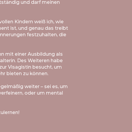
stständig und
darf meinen
llen Kindern weiß ich, wie
ent ist, und genau das treibt
innerungen festzuhalten, die
n mit einer Ausbildung als
lterin. Des Weiteren habe
zur Visagistin besucht, um
r bieten zu können.
egelmäßig weiter – sei es, um
verfeinern, oder um mental
ulernen!