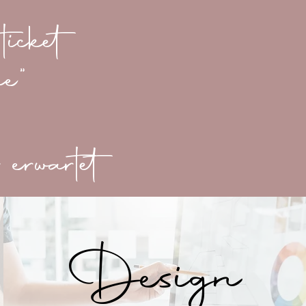
icket
ne"
erwartet
Design