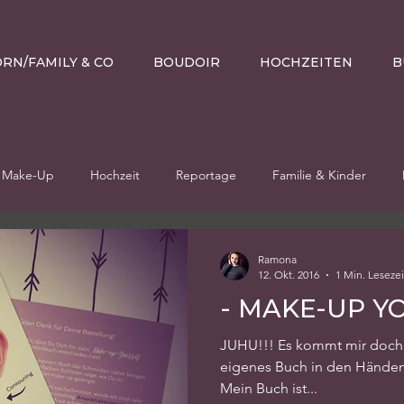
RN/FAMILY & CO
BOUDOIR
HOCHZEITEN
B
Make-Up
Hochzeit
Reportage
Familie & Kinder
Ramona
12. Okt. 2016
1 Min. Lesezei
- MAKE-UP Y
JUHU!!! Es kommt mir doch 
eigenes Buch in den Händen z
Mein Buch ist...